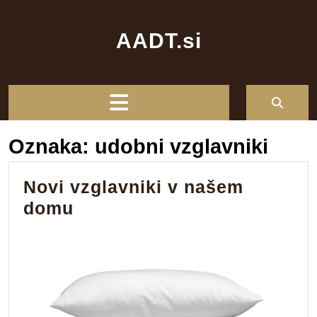
Skip
to
AADT.si
content
Open
Button
Oznaka:
udobni vzglavniki
Novi vzglavniki v našem
Novi
domu
vzglavniki
v
našem
domu