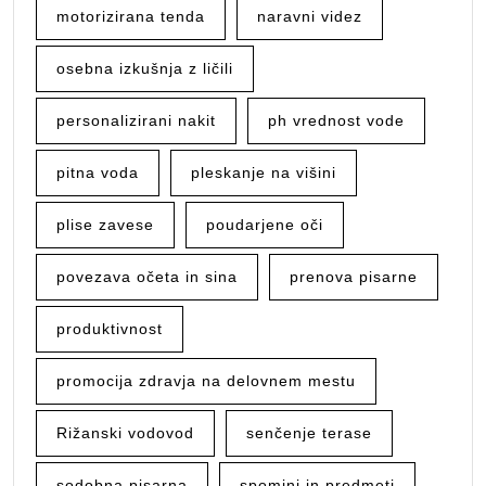
motorizirana tenda
naravni videz
osebna izkušnja z ličili
personalizirani nakit
ph vrednost vode
pitna voda
pleskanje na višini
plise zavese
poudarjene oči
povezava očeta in sina
prenova pisarne
produktivnost
promocija zdravja na delovnem mestu
Rižanski vodovod
senčenje terase
sodobna pisarna
spomini in predmeti