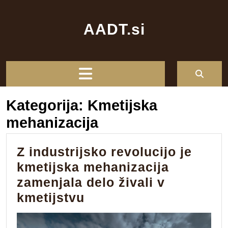
Skip
to
AADT.si
content
Open
Button
Kategorija:
Kmetijska
mehanizacija
Z industrijsko revolucijo je
kmetijska mehanizacija
zamenjala delo živali v
Z
kmetijstvu
industrijsko
revolucijo