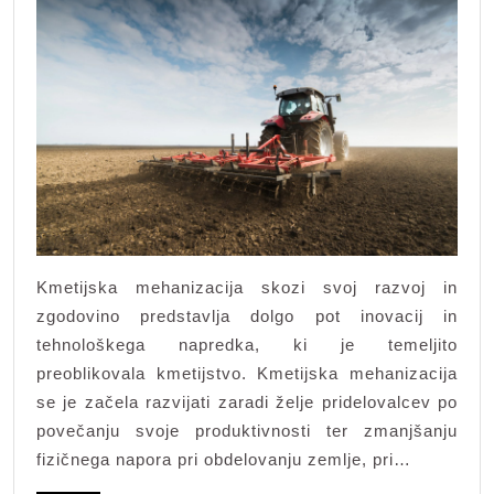
je
kmetijska
mehanizacija
zamenjala
delo
živali
v
kmetijstvu
Kmetijska mehanizacija skozi svoj razvoj in
zgodovino predstavlja dolgo pot inovacij in
tehnološkega napredka, ki je temeljito
preoblikovala kmetijstvo. Kmetijska mehanizacija
se je začela razvijati zaradi želje pridelovalcev po
povečanju svoje produktivnosti ter zmanjšanju
fizičnega napora pri obdelovanju zemlje, pri…