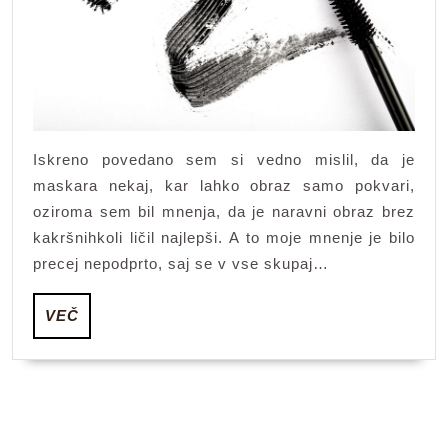
o
ličili
Iskreno povedano sem si vedno mislil, da je
maskara nekaj, kar lahko obraz samo pokvari,
oziroma sem bil mnenja, da je naravni obraz brez
kakršnihkoli ličil najlepši. A to moje mnenje je bilo
precej nepodprto, saj se v vse skupaj…
VEČ
VEČ