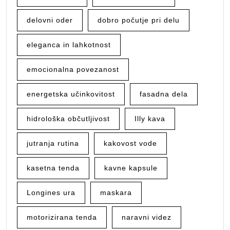
delovni oder
dobro počutje pri delu
eleganca in lahkotnost
emocionalna povezanost
energetska učinkovitost
fasadna dela
hidrološka občutljivost
Illy kava
jutranja rutina
kakovost vode
kasetna tenda
kavne kapsule
Longines ura
maskara
motorizirana tenda
naravni videz