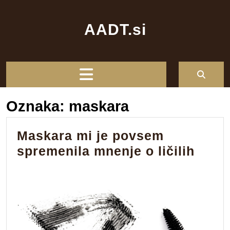
Skip
to
AADT.si
content
Open
Button
Oznaka:
maskara
Maskara mi je povsem
Mask
spremenila mnenje o ličilih
mi
je
povs
spre
mnen