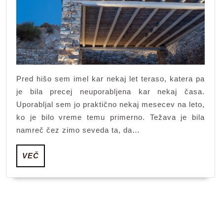
teraso
Pred hišo sem imel kar nekaj let teraso, katera pa
je bila precej neuporabljena kar nekaj časa.
Uporabljal sem jo praktično nekaj mesecev na leto,
ko je bilo vreme temu primerno. Težava je bila
namreč čez zimo seveda ta, da…
VEČ
VEČ