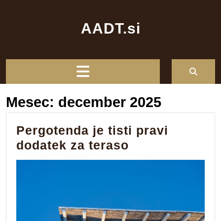
Skip
to
AADT.si
content
Open
Button
Mesec:
december 2025
Pergotenda je tisti pravi
Pergotenda
dodatek za teraso
je
tisti
pravi
dodatek
za