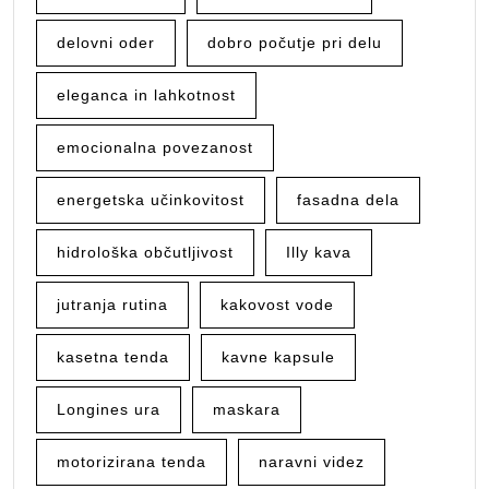
delovni oder
dobro počutje pri delu
eleganca in lahkotnost
emocionalna povezanost
energetska učinkovitost
fasadna dela
hidrološka občutljivost
Illy kava
jutranja rutina
kakovost vode
kasetna tenda
kavne kapsule
Longines ura
maskara
motorizirana tenda
naravni videz