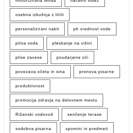
motorizirana tenda
naravni videz
osebna izkušnja z ličili
personalizirani nakit
ph vrednost vode
pitna voda
pleskanje na višini
plise zavese
poudarjene oči
povezava očeta in sina
prenova pisarne
produktivnost
promocija zdravja na delovnem mestu
Rižanski vodovod
senčenje terase
sodobna pisarna
spomini in predmeti