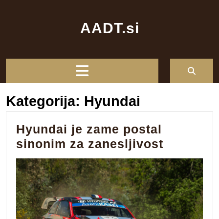
Skip
to
AADT.si
content
Open
Button
Kategorija:
Hyundai
Hyundai je zame postal
Hyundai
sinonim za zanesljivost
je
zame
postal
sinonim
za