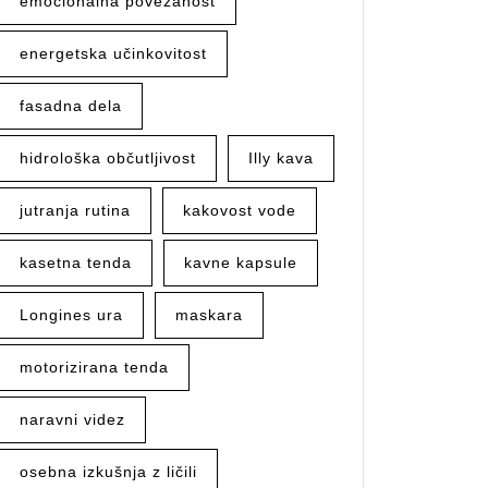
emocionalna povezanost
energetska učinkovitost
fasadna dela
hidrološka občutljivost
Illy kava
jutranja rutina
kakovost vode
kasetna tenda
kavne kapsule
Longines ura
maskara
motorizirana tenda
naravni videz
osebna izkušnja z ličili