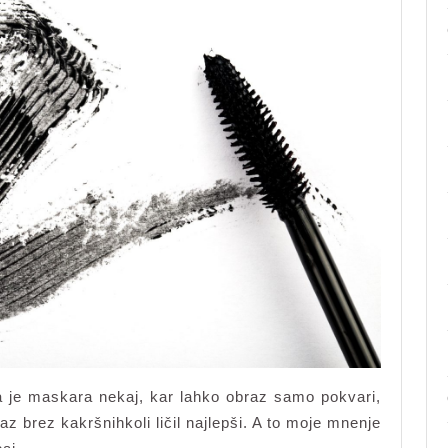
mnenje
o
ličilih
a je maskara nekaj, kar lahko obraz samo pokvari,
z brez kakršnihkoli ličil najlepši. A to moje mnenje