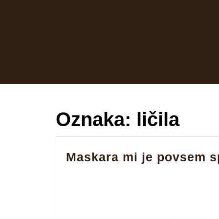
Skip
to
content
Oznaka:
ličila
Maskara mi je povsem sp