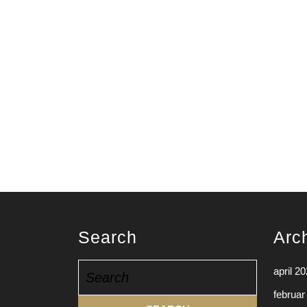
Search
Arc
Search
april 2
for:
februar