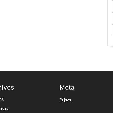
hives
Meta
026
Prijava
 2026