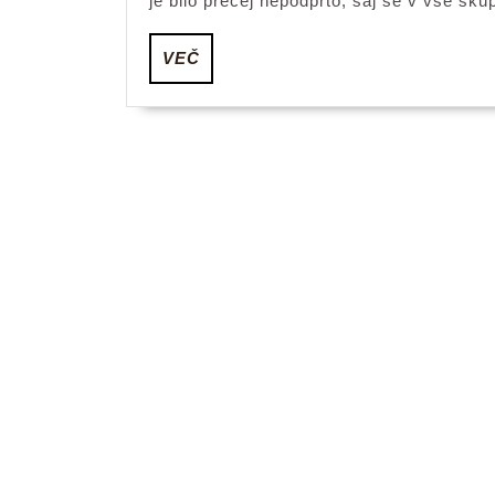
je bilo precej nepodprto, saj se v vse sk
VEČ
VEČ