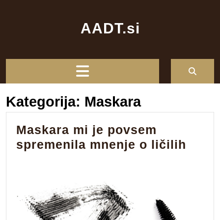
Skip
to
AADT.si
content
Open
Button
Kategorija:
Maskara
Maskara mi je povsem
Mask
spremenila mnenje o ličilih
mi
je
povs
spre
mnen