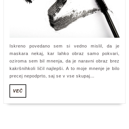
o
ličili
Iskreno povedano sem si vedno mislil, da je
maskara nekaj, kar lahko obraz samo pokvari,
oziroma sem bil mnenja, da je naravni obraz brez
kakršnihkoli ličil najlepši. A to moje mnenje je bilo
precej nepodprto, saj se v vse skupaj…
VEČ
VEČ