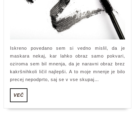
o
ličili
Iskreno povedano sem si vedno mislil, da je
maskara nekaj, kar lahko obraz samo pokvari,
oziroma sem bil mnenja, da je naravni obraz brez
kakršnihkoli ličil najlepši. A to moje mnenje je bilo
precej nepodprto, saj se v vse skupaj…
VEČ
VEČ