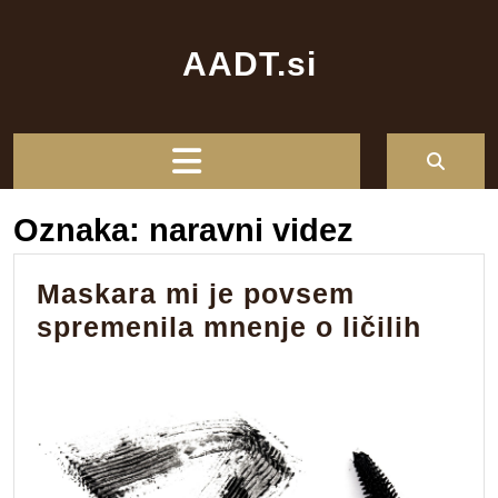
Skip
to
AADT.si
content
Open
Button
Oznaka:
naravni videz
Maskara mi je povsem
Mask
spremenila mnenje o ličilih
mi
je
povs
spre
mnen