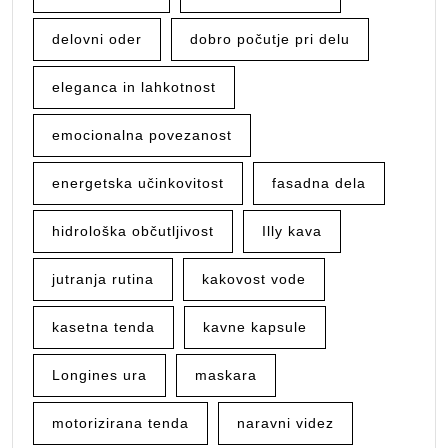
delovni oder
dobro počutje pri delu
eleganca in lahkotnost
emocionalna povezanost
energetska učinkovitost
fasadna dela
hidrološka občutljivost
Illy kava
jutranja rutina
kakovost vode
kasetna tenda
kavne kapsule
Longines ura
maskara
motorizirana tenda
naravni videz