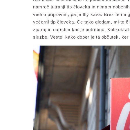
namreč jutranji tip človeka in nimam nobenih
vedno pripravim, pa je Illy kava. Brez te ne
večerni tip človeka. Če tako gledam, mi to č
zjutraj in naredim kar je potrebno. Kolikokra
službe. Veste, kako dober je ta občutek, ke