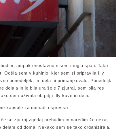
rebudim, ampak enostavno nisem mogla spati. Tako
 Odšla sem v kuhinjo, kjer sem si pripravila Illy
ravno ponedeljek, mi dela ni primanjkovalo. Ponedeljki
 delala in je bila ura šele 7 zjutraj, sem bila res
ko sem uživala ob pitju Illy kave in dela.
 kavne kapsule za domači espresso
če se zjutraj zgodaj prebudim in naredim že nekaj
ko delam od doma. Nekako sem se tako organizirala,