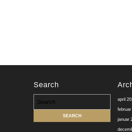
Search
Arc
Search
april 2
for:
februar
januar 
decemb