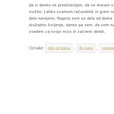
da si danes ne predstavljam, da se moram vs
službo. Lahko vzamem računalnik in grem na
delo narejeno. Najprej sem se dela od doma m
družabno življenje, danes pa vem, da sem naj
vsedem za svojo mizo in začnem delati.
Oznake:
delo od doma
,
Illy kava
,
jutranja