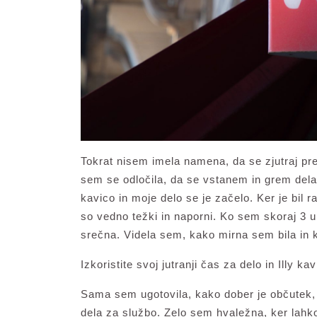
Tokrat nisem imela namena, da se zjutraj p
sem se odločila, da se vstanem in grem delat.
kavico in moje delo se je začelo. Ker je bil 
so vedno težki in naporni. Ko sem skoraj 3 ure
srečna. Videla sem, kako mirna sem bila in ka
Izkoristite svoj jutranji čas za delo in Illy
Sama sem ugotovila, kako dober je občutek, 
dela za službo. Zelo sem hvaležna, ker lah