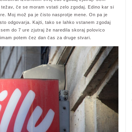
 težav, če se moram vstati zelo zgodaj. Edino kar si
 gre. Moj mož pa je čisto nasprotje mene. On pa je
isto odgovarja. Kajti, tako se lahko vstanem zgodaj
t sem do 7 ure zjutraj že naredila skoraj polovico
r imam potem čez dan čas za druge stvari.