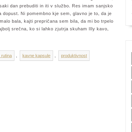
aki dan prebuditi in iti v službo. Res imam sanjsko
 dopust. Ni pomembno kje sem, glavno je to, da je
alo bala, kajti prepričana sem bila, da mi bo trpelo
bolj srečna, ko si lahko zjutrja skuham Illy kavo,
 rutina
,
kavne kapsule
,
produktivnost